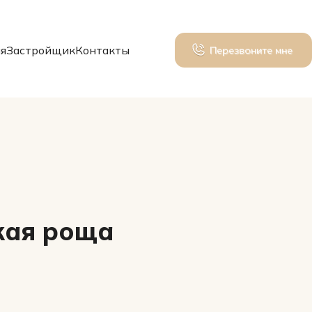
я
Застройщик
Контакты
Перезвоните мне
кая роща